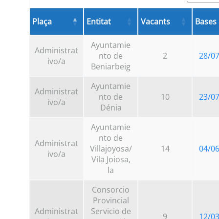
Plaça
Entitat
Vacants
Bases
Ayuntamie
Administrat
nto de
2
28/0
ivo/a
Beniarbeig
Ayuntamie
Administrat
nto de
10
23/0
ivo/a
Dénia
Ayuntamie
nto de
Administrat
Villajoyosa/
14
04/0
ivo/a
Vila Joiosa,
la
Consorcio
Provincial
Administrat
Servicio de
9
12/0