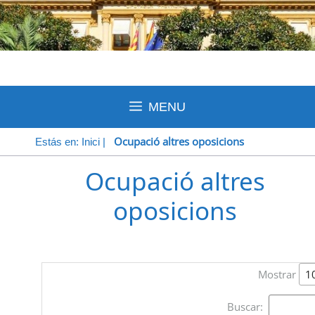
MENU
Ocupació altres oposicions
Estás en:
Inici
|
Ocupació altres
oposicions
Mostrar
Buscar: