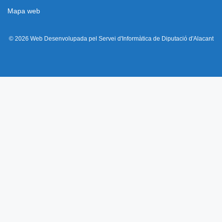
Mapa web
© 2026 Web Desenvolupada pel Servei d'Informàtica de Diputació d'Alacant