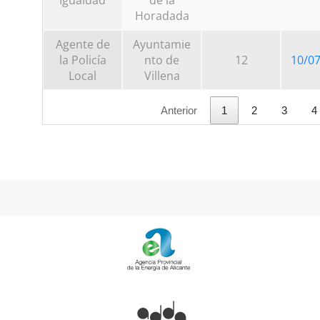
Horadada
Agente de
Ayuntamie
la Policía
nto de
12
10/0
Local
Villena
Anterior
1
2
3
4