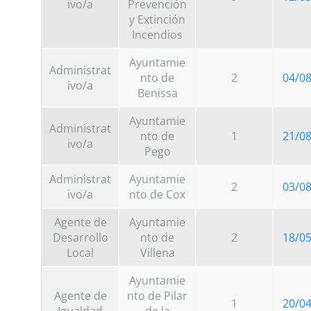
ivo/a
Prevención
y Extinción
Incendios
Ayuntamie
Administrat
nto de
2
04/0
ivo/a
Benissa
Ayuntamie
Administrat
nto de
1
21/0
ivo/a
Pego
Administrat
Ayuntamie
2
03/0
ivo/a
nto de Cox
Agente de
Ayuntamie
Desarrollo
nto de
2
18/0
Local
Villena
Ayuntamie
Agente de
nto de Pilar
1
20/0
Igualdad
de la