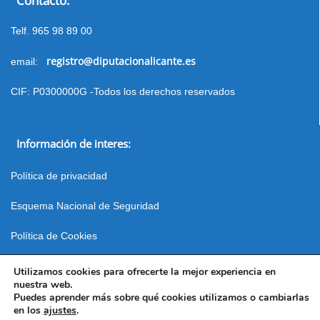
Contacto:
Telf. 965 98 89 00
registro@diputacionalicante.es
email:
CIF: P0300000G -Todos los derechos reservados
Información de interes:
Política de privacidad
Esquema Nacional de Seguridad
Política de Cookies
Mapa web
Utilizamos cookies para ofrecerte la mejor experiencia en
nuestra web.
Puedes aprender más sobre qué cookies utilizamos o cambiarlas
© 2026 Web Desarrollada por el Servicio de Informática de Diputación de Alicante
en los
ajustes
.