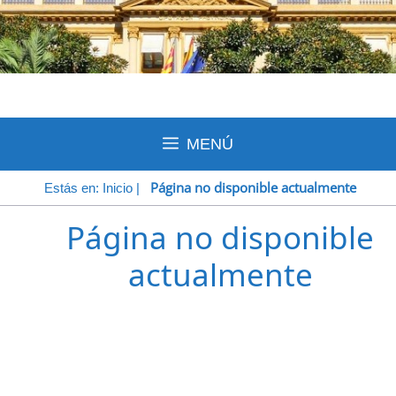
MENÚ
Página no disponible actualmente
Estás en:
Inicio
|
Página no disponible
actualmente