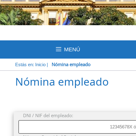
MENÚ
Nómina empleado
Estás en:
Inicio
|
Nómina empleado
DNI / NIF del empleado: