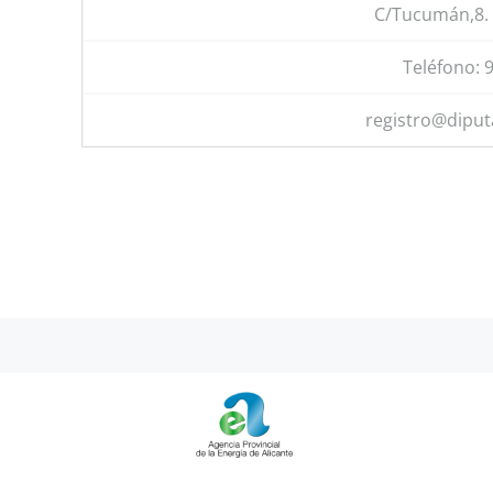
C/Tucumán,8. 
Teléfono: 
registro@diput