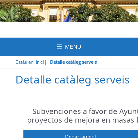
MENU
Detalle catàleg serveis
Estás en:
Inici
|
Detalle catàleg serveis
Subvenciones a favor de Ayun
proyectos de mejora en masas f
Departament