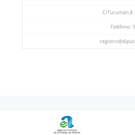
C/Tucumán,8. 
Teléfono: 
registro@diput