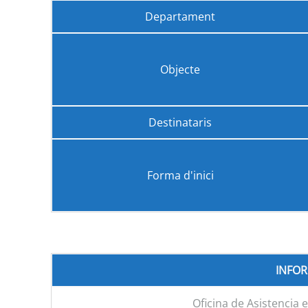
Departament
Objecte
Destinataris
Forma d'inici
INFO
Oficina de Asistencia 